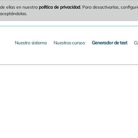
de ellas en nuestra
política de privacidad
. Para desactivarlas, config
 aceptándolas.
Nuestro sistema
Nuestros cursos
Generador de test
C