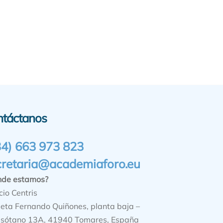
ntáctanos
34) 663 973 823
cretaria@academiaforo.eu
nde estamos?
cio Centris
ieta Fernando Quiñones, planta baja –
sótano 13A, 41940 Tomares, España