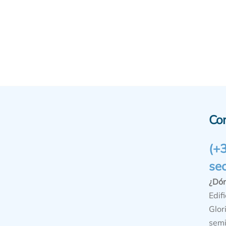
Co
(+
se
¿Dó
Edifi
Glor
semi