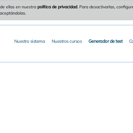
de ellas en nuestra
política de privacidad
. Para desactivarlas, config
 aceptándolas.
Nuestro sistema
Nuestros cursos
Generador de test
C