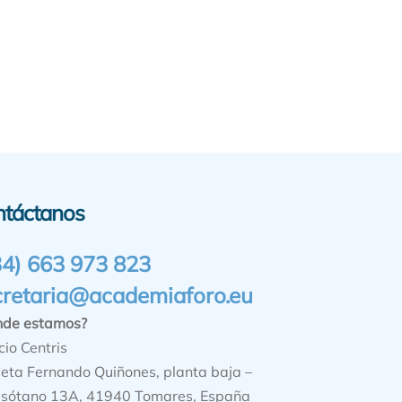
ntáctanos
34) 663 973 823
cretaria@academiaforo.eu
nde estamos?
cio Centris
ieta Fernando Quiñones, planta baja –
sótano 13A, 41940 Tomares, España