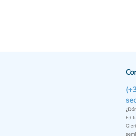
Co
(+
se
¿Dó
Edifi
Glor
semi