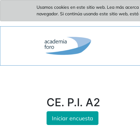
Usamos cookies en este sitio web. Lea más acerca 
navegador. Si continúa usando este sitio web, está
CE. P.I. A2
Iniciar encuesta