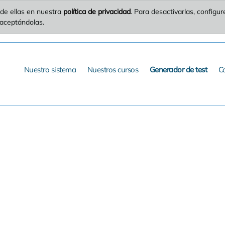
de ellas en nuestra
política de privacidad
. Para desactivarlas, config
 aceptándolas.
Nuestro sistema
Nuestros cursos
Generador de test
C