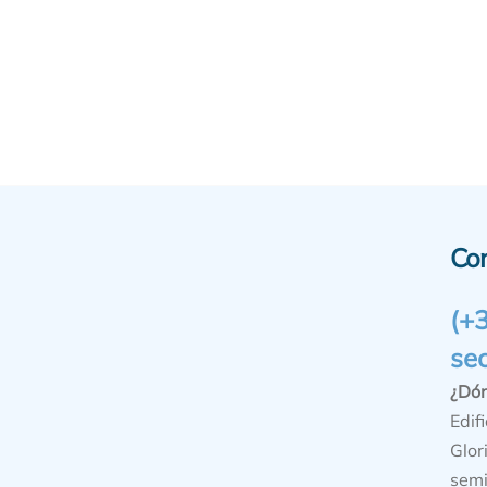
Co
(+
se
¿Dó
Edifi
Glor
semi