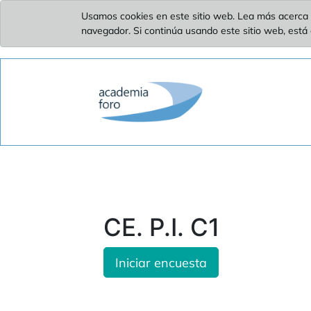
Usamos cookies en este sitio web. Lea más acerca 
navegador. Si continúa usando este sitio web, está
CE. P.I. C1
Iniciar encuesta