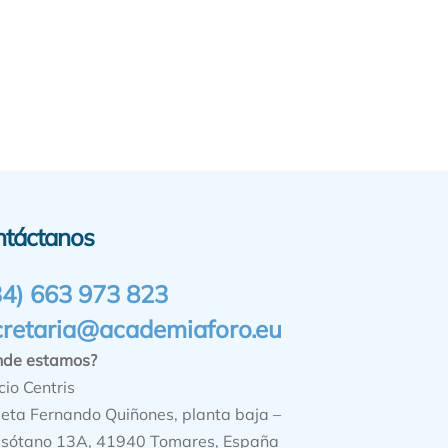
ntáctanos
34) 663 973 823
cretaria@academiaforo.eu
nde estamos?
cio Centris
ieta Fernando Quiñones, planta baja –
sótano 13A, 41940 Tomares, España