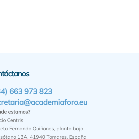
ntáctanos
34) 663 973 823
cretaria@academiaforo.eu
nde estamos?
cio Centris
ieta Fernando Quiñones, planta baja –
sótano 13A, 41940 Tomares, España