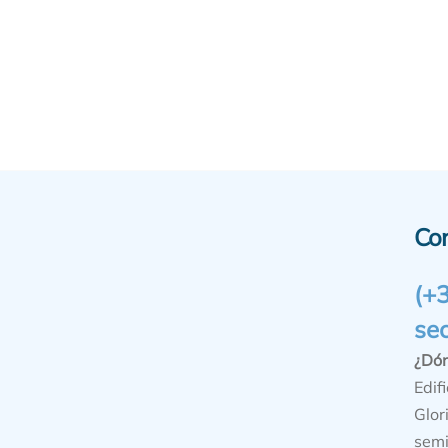
Co
(+
se
¿Dó
Edifi
Glor
semi