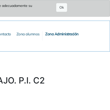
ure adecuadamente su
Ok
ontacto
Zona alumnos
Zona Administración
O. P.I. C2