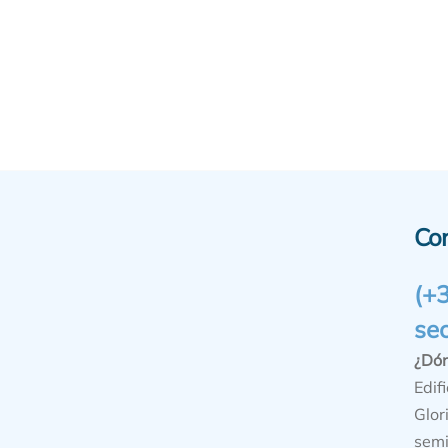
Co
(+
se
¿Dó
Edifi
Glor
semi