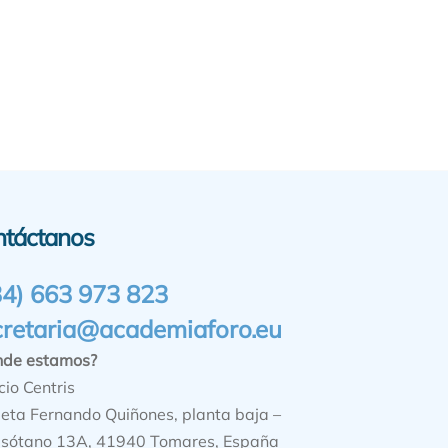
ntáctanos
34) 663 973 823
cretaria@academiaforo.eu
nde estamos?
cio Centris
ieta Fernando Quiñones, planta baja –
sótano 13A, 41940 Tomares, España