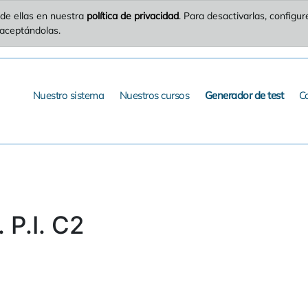
de ellas en nuestra
política de privacidad
. Para desactivarlas, config
 aceptándolas.
Nuestro sistema
Nuestros cursos
Generador de test
C
P.I. C2