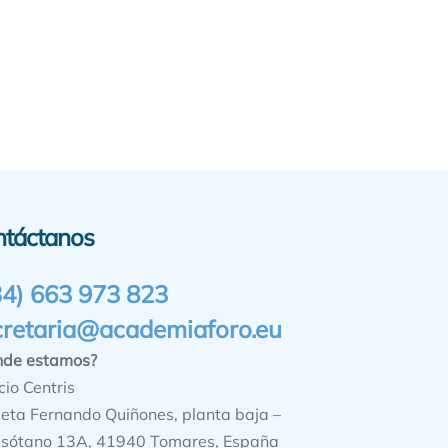
ntáctanos
34) 663 973 823
cretaria@academiaforo.eu
nde estamos?
cio Centris
ieta Fernando Quiñones, planta baja –
sótano 13A, 41940 Tomares, España