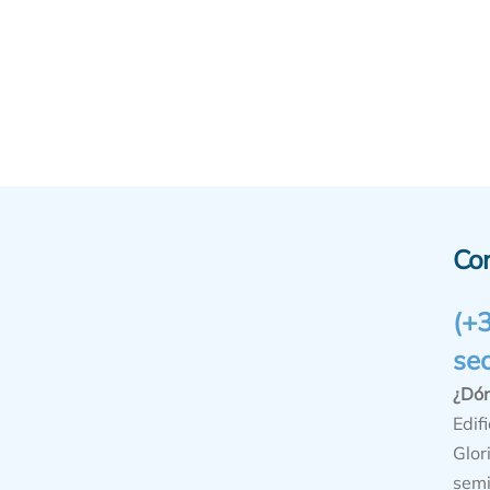
Co
(+
se
¿Dó
Edifi
Glor
semi