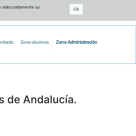
ure adecuadamente su
Ok
ontacto
Zona alumnos
Zona Administración
s de Andalucía.