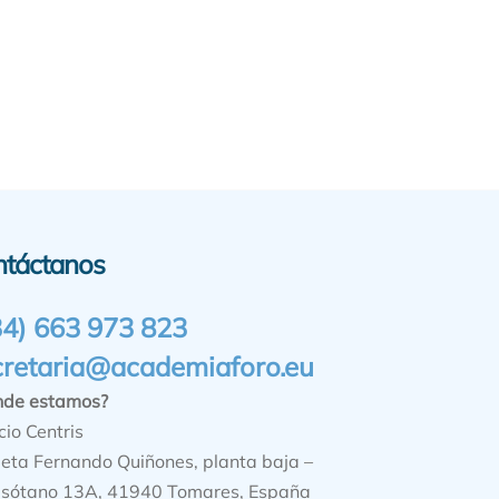
ntáctanos
34) 663 973 823
cretaria@academiaforo.eu
nde estamos?
cio Centris
ieta Fernando Quiñones, planta baja –
sótano 13A, 41940 Tomares, España