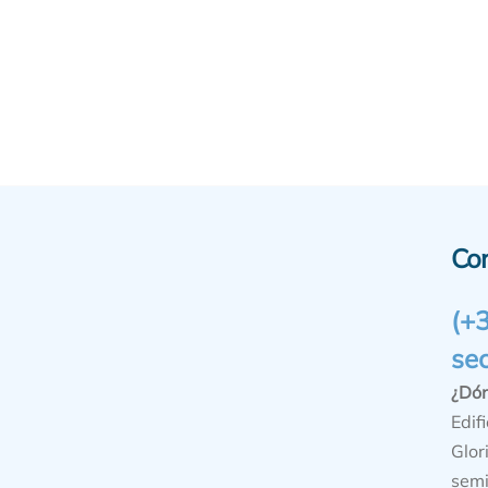
Co
(+
se
¿Dó
Edifi
Glor
semi