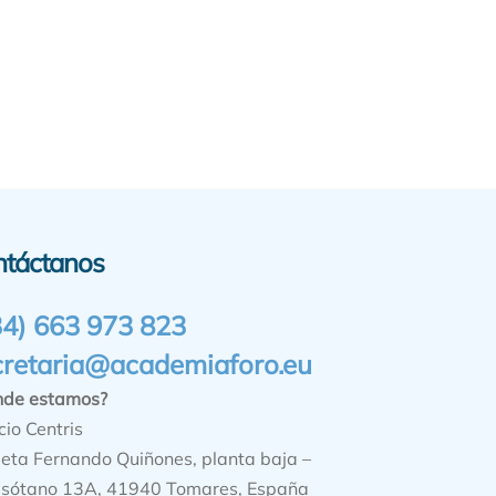
ntáctanos
34) 663 973 823
cretaria@academiaforo.eu
nde estamos?
cio Centris
ieta Fernando Quiñones, planta baja –
sótano 13A, 41940 Tomares, España