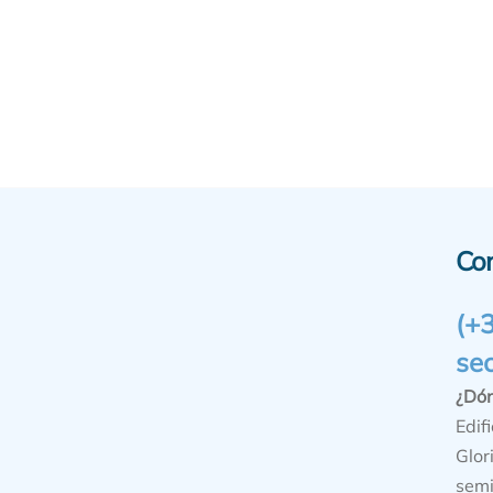
Co
(+
se
¿Dó
Edifi
Glor
semi