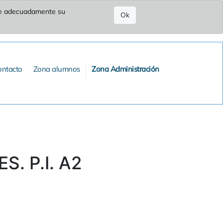
ure adecuadamente su
Ok
ontacto
Zona alumnos
Zona Administración
. P.I. A2