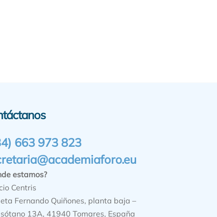
ntáctanos
34) 663 973 823
cretaria@academiaforo.eu
nde estamos?
cio Centris
ieta Fernando Quiñones, planta baja –
sótano 13A, 41940 Tomares, España