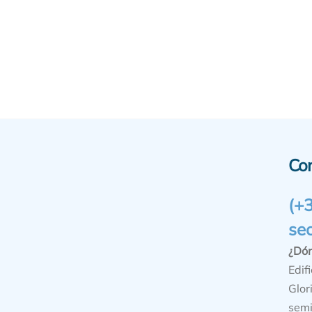
Co
(+
se
¿Dó
Edifi
Glor
semi