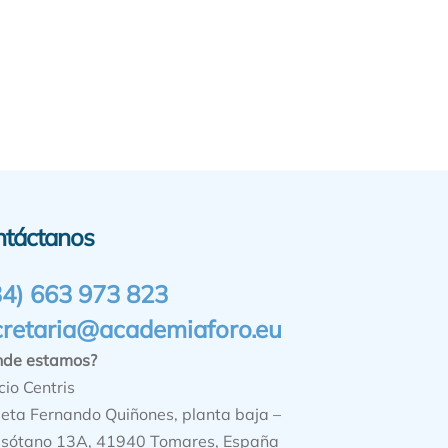
ntáctanos
34) 663 973 823
cretaria@academiaforo.eu
nde estamos?
cio Centris
ieta Fernando Quiñones, planta baja –
sótano 13A, 41940 Tomares, España