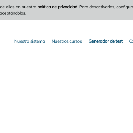
de ellas en nuestra
política de privacidad
. Para desactivarlas, config
 aceptándolas.
Nuestro sistema
Nuestros cursos
Generador de test
C