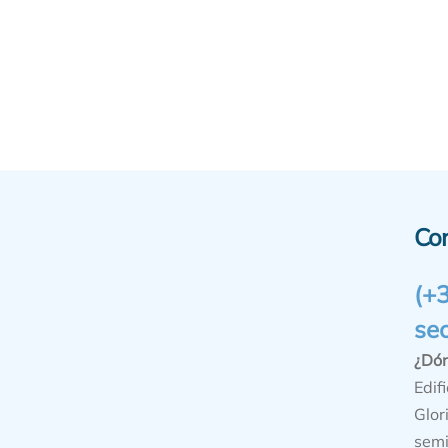
Co
(+
se
¿Dó
Edifi
Glor
semi