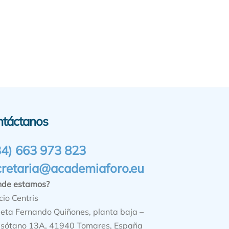
ntáctanos
34) 663 973 823
cretaria@academiaforo.eu
nde estamos?
cio Centris
ieta Fernando Quiñones, planta baja –
sótano 13A, 41940 Tomares, España