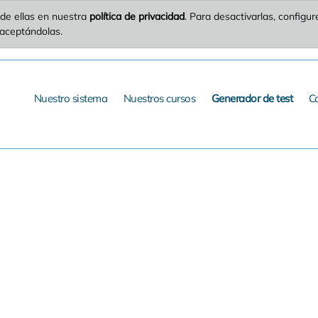
de ellas en nuestra
política de privacidad
. Para desactivarlas, config
 aceptándolas.
Nuestro sistema
Nuestros cursos
Generador de test
C