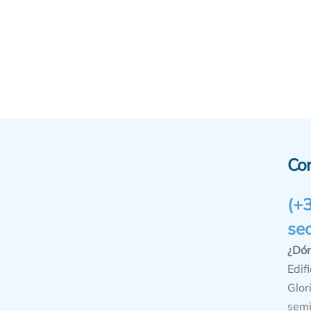
Co
(+
se
¿Dó
Edifi
Glor
semi