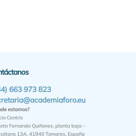
ntáctanos
34) 663 973 823
cretaria@academiaforo.eu
nde estamos?
cio Centris
ieta Fernando Quiñones, planta baja –
sótano 13A, 41940 Tomares, España