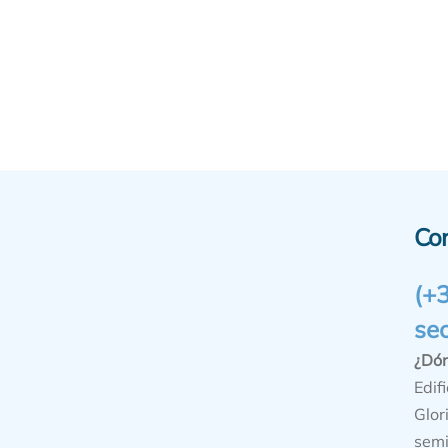
Co
(+
se
¿Dó
Edifi
Glor
semi