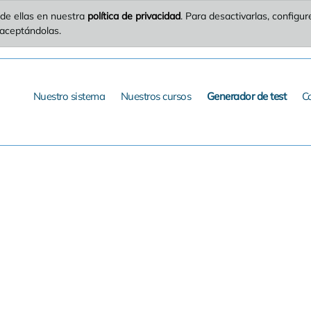
de ellas en nuestra
política de privacidad
. Para desactivarlas, config
 aceptándolas.
Nuestro sistema
Nuestros cursos
Generador de test
C