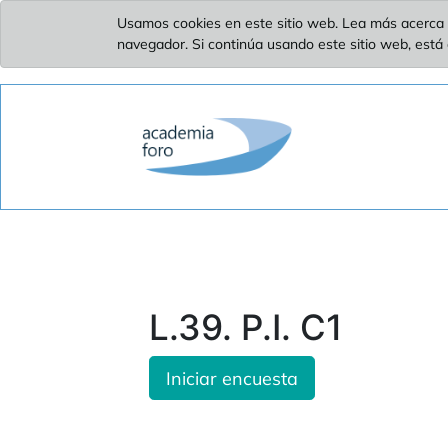
Usamos cookies en este sitio web. Lea más acerca 
navegador. Si continúa usando este sitio web, está
L.39. P.I. C1
Iniciar encuesta