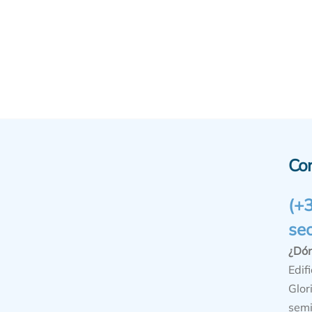
Co
(+
se
¿Dó
Edifi
Glor
semi