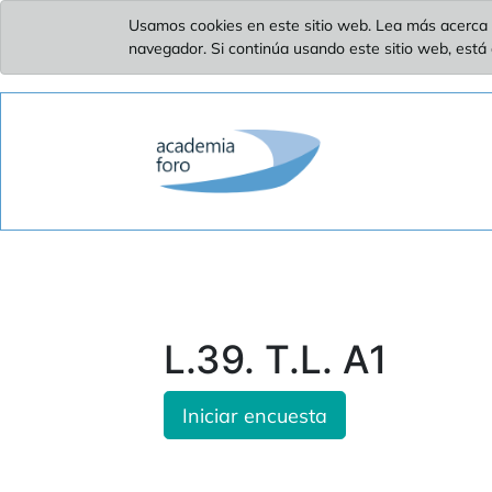
Usamos cookies en este sitio web. Lea más acerca 
navegador. Si continúa usando este sitio web, está
L.39. T.L. A1
Iniciar encuesta