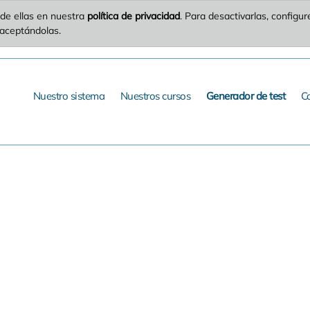
de ellas en nuestra
política de privacidad
. Para desactivarlas, config
 aceptándolas.
Nuestro sistema
Nuestros cursos
Generador de test
C