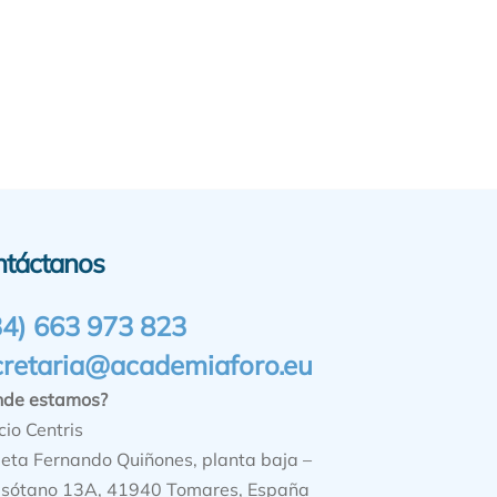
ntáctanos
34) 663 973 823
cretaria@academiaforo.eu
nde estamos?
cio Centris
ieta Fernando Quiñones, planta baja –
sótano 13A, 41940 Tomares, España