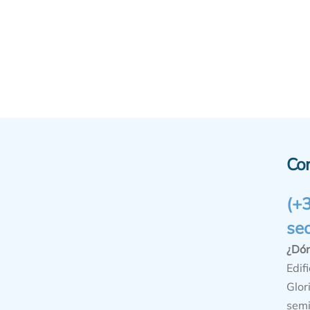
Co
(+
se
¿Dó
Edifi
Glor
semi