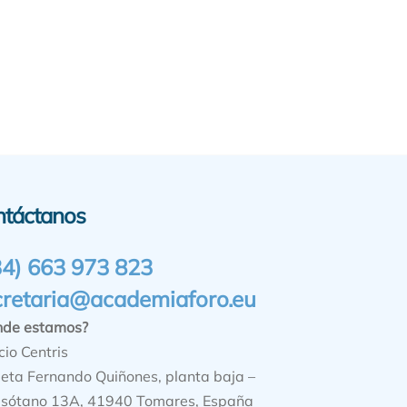
ntáctanos
34) 663 973 823
cretaria@academiaforo.eu
nde estamos?
cio Centris
ieta Fernando Quiñones, planta baja –
sótano 13A, 41940 Tomares, España