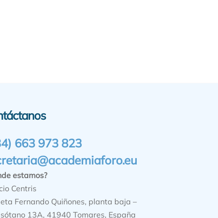
ntáctanos
34) 663 973 823
cretaria@academiaforo.eu
nde estamos?
cio Centris
ieta Fernando Quiñones, planta baja –
sótano 13A, 41940 Tomares, España