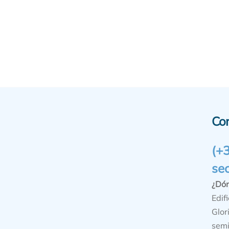
Co
(+
se
¿Dó
Edifi
Glor
semi