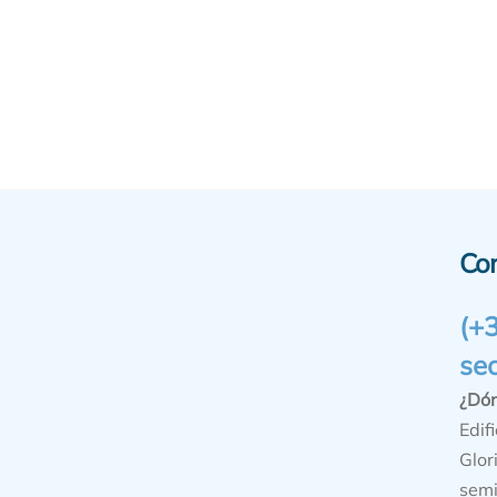
Co
(+
se
¿Dó
Edifi
Glor
semi