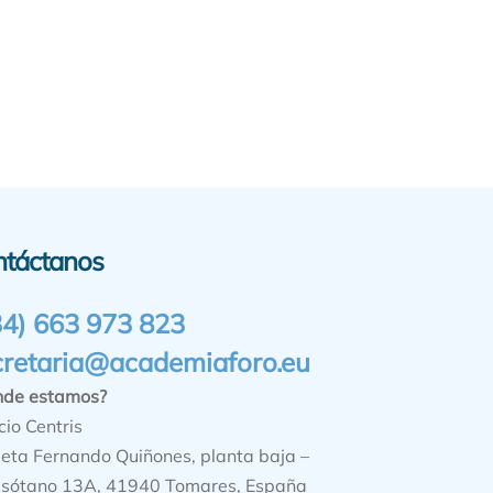
ntáctanos
34) 663 973 823
cretaria@academiaforo.eu
nde estamos?
cio Centris
ieta Fernando Quiñones, planta baja –
sótano 13A, 41940 Tomares, España