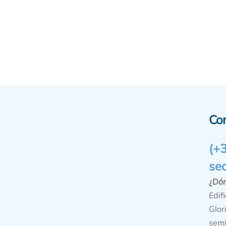
Co
(+
se
¿Dó
Edifi
Glor
semi