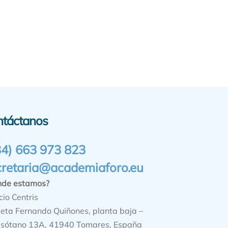
ntáctanos
34) 663 973 823
cretaria@academiaforo.eu
nde estamos?
cio Centris
ieta Fernando Quiñones, planta baja –
sótano 13A, 41940 Tomares, España