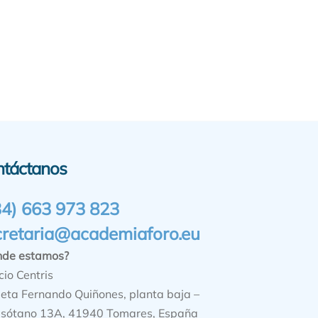
ntáctanos
34) 663 973 823
cretaria@academiaforo.eu
nde estamos?
cio Centris
ieta Fernando Quiñones, planta baja –
sótano 13A, 41940 Tomares, España