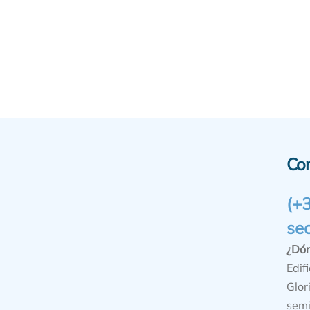
Co
(+
se
¿Dó
Edifi
Glor
semi