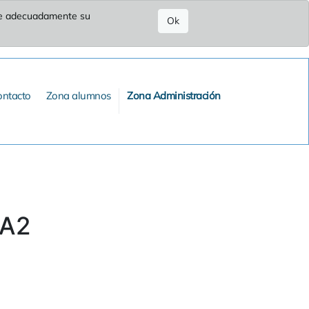
ure adecuadamente su
Ok
ontacto
Zona alumnos
Zona Administración
 A2