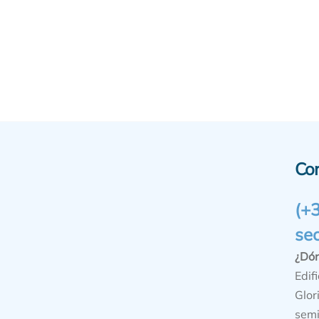
Co
(+
se
¿Dó
Edifi
Glor
semi