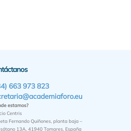
ntáctanos
34) 663 973 823
cretaria@academiaforo.eu
nde estamos?
cio Centris
ieta Fernando Quiñones, planta baja –
sótano 13A, 41940 Tomares, España