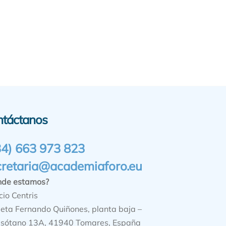
ntáctanos
34) 663 973 823
cretaria@academiaforo.eu
nde estamos?
cio Centris
ieta Fernando Quiñones, planta baja –
sótano 13A, 41940 Tomares, España