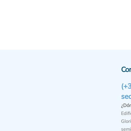
Co
(+
se
¿Dó
Edifi
Glor
semi