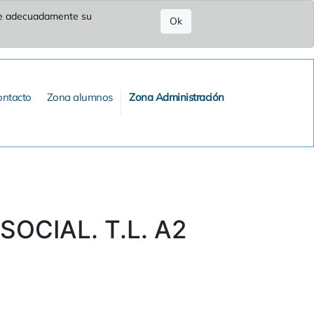
ure adecuadamente su
Ok
ontacto
Zona alumnos
Zona Administración
OCIAL. T.L. A2