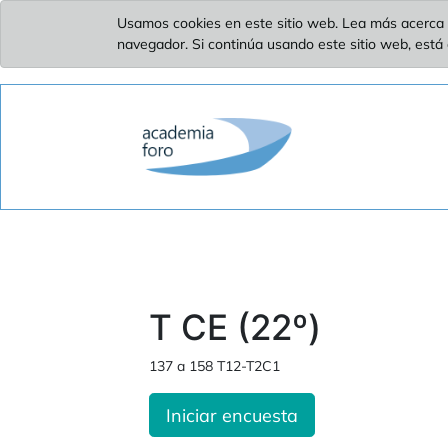
Usamos cookies en este sitio web. Lea más acerca 
navegador. Si continúa usando este sitio web, está
T CE (22º)
137 a 158 T12-T2C1
Iniciar encuesta