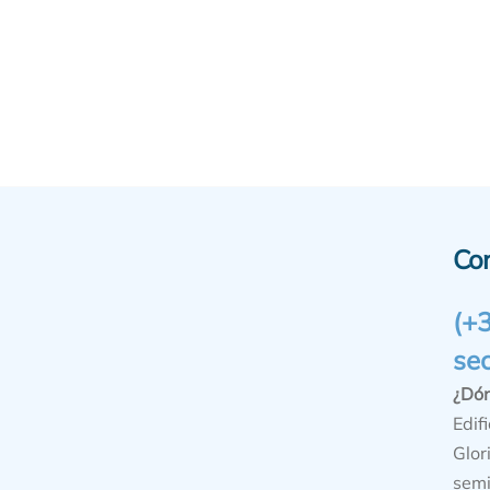
Co
(+
se
¿Dó
Edifi
Glor
semi