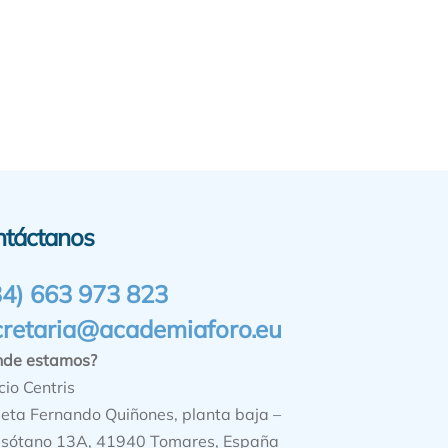
ntáctanos
34) 663 973 823
cretaria@academiaforo.eu
nde estamos?
cio Centris
ieta Fernando Quiñones, planta baja –
sótano 13A, 41940 Tomares, España