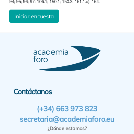
94; 95; 96; 97; 106.1; 150.1; 150.3; 161.1.a); 164.
Iniciar encuesta
Contáctanos
(+34) 663 973 823
secretaria@academiaforo.eu
¿Dónde estamos?