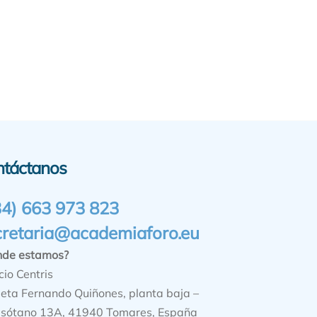
ntáctanos
34) 663 973 823
cretaria@academiaforo.eu
nde estamos?
cio Centris
ieta Fernando Quiñones, planta baja –
sótano 13A, 41940 Tomares, España