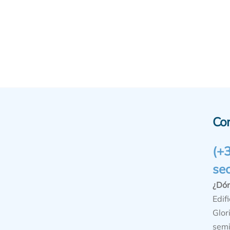
Co
(+
se
¿Dó
Edifi
Glor
semi