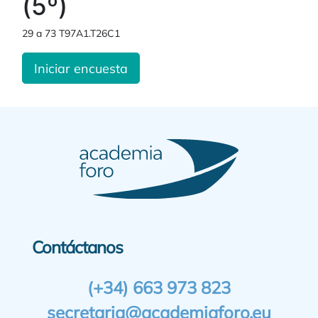
(5º)
29 a 73 T97A1.T26C1
Iniciar encuesta
Contáctanos
(+34) 663 973 823
secretaria@academiaforo.eu