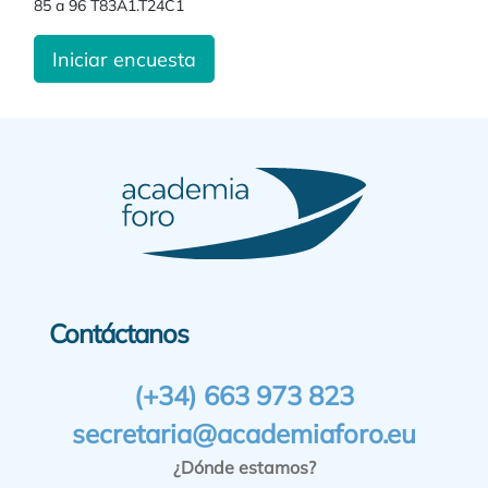
85 a 96 T83A1.T24C1
Iniciar encuesta
Contáctanos
(+34) 663 973 823
secretaria@academiaforo.eu
¿Dónde estamos?