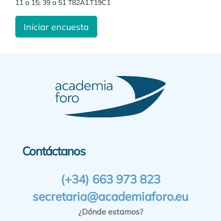
11 a 15; 39 a 51 T82A1.T19C1
Iniciar encuesta
Contáctanos
(+34) 663 973 823
secretaria@academiaforo.eu
¿Dónde estamos?