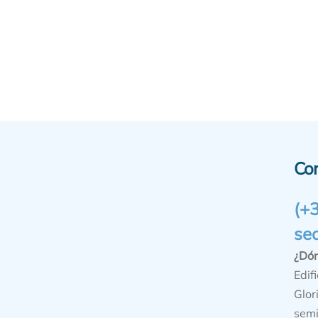
Co
(+
se
¿Dó
Edifi
Glor
semi