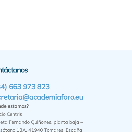
ntáctanos
34) 663 973 823
cretaria@academiaforo.eu
nde estamos?
cio Centris
ieta Fernando Quiñones, planta baja –
sótano 13A, 41940 Tomares, España