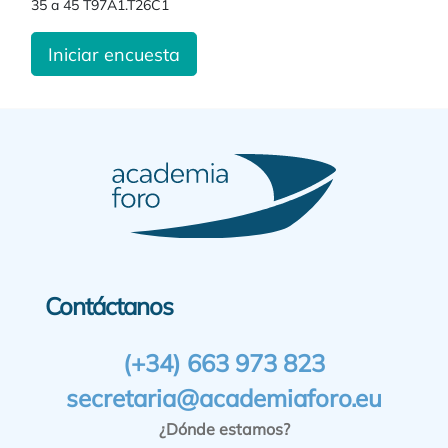
35 a 45 T97A1.T26C1
Iniciar encuesta
Contáctanos
(+34) 663 973 823
secretaria@academiaforo.eu
¿Dónde estamos?