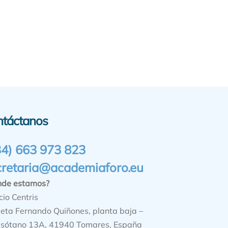
ntáctanos
34) 663 973 823
cretaria@academiaforo.eu
nde estamos?
cio Centris
ieta Fernando Quiñones, planta baja –
sótano 13A, 41940 Tomares, España