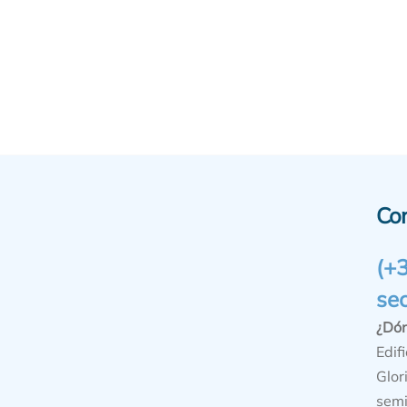
Co
(+
se
¿Dó
Edifi
Glor
semi