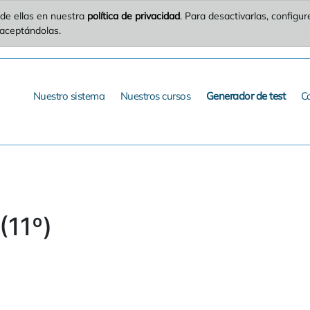
de ellas en nuestra
política de privacidad
. Para desactivarlas, config
 aceptándolas.
Nuestro sistema
Nuestros cursos
Generador de test
C
(11º)