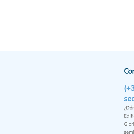
Co
(+
se
¿Dó
Edifi
Glor
semi