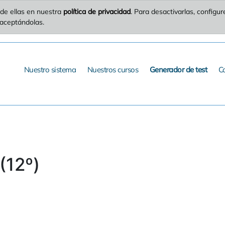
de ellas en nuestra
política de privacidad
. Para desactivarlas, config
 aceptándolas.
Nuestro sistema
Nuestros cursos
Generador de test
C
(12º)