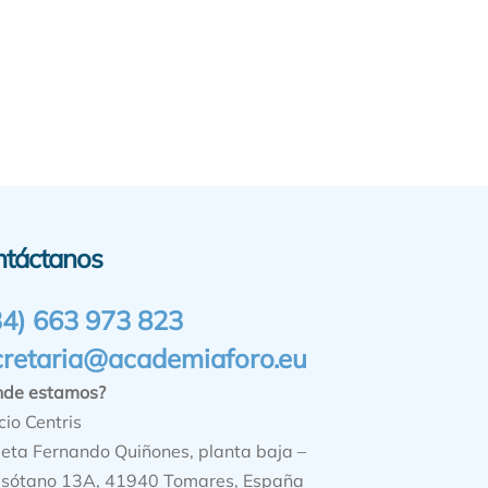
ntáctanos
34) 663 973 823
cretaria@academiaforo.eu
nde estamos?
cio Centris
ieta Fernando Quiñones, planta baja –
sótano 13A, 41940 Tomares, España