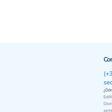
Co
(+
se
¿Dó
Edifi
Glor
semi