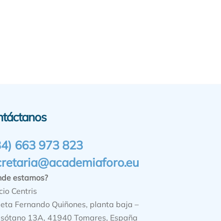
ntáctanos
34) 663 973 823
cretaria@academiaforo.eu
nde estamos?
cio Centris
ieta Fernando Quiñones, planta baja –
sótano 13A, 41940 Tomares, España