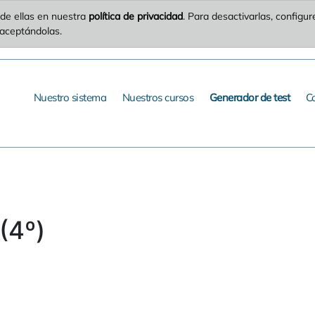
de ellas en nuestra
política de privacidad
. Para desactivarlas, config
 aceptándolas.
Nuestro sistema
Nuestros cursos
Generador de test
C
(4º)