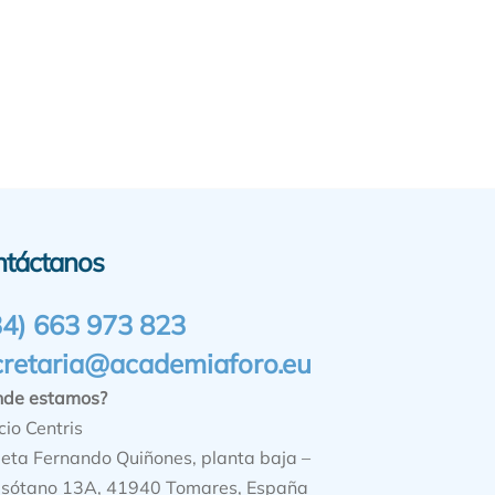
ntáctanos
34) 663 973 823
cretaria@academiaforo.eu
nde estamos?
cio Centris
ieta Fernando Quiñones, planta baja –
sótano 13A, 41940 Tomares, España