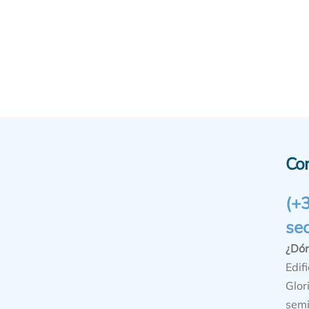
Co
(+
se
¿Dó
Edifi
Glor
semi