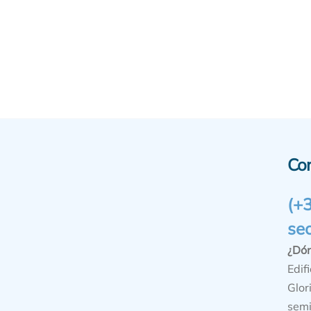
Co
(+
se
¿Dó
Edifi
Glor
semi