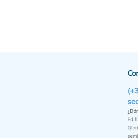
Co
(+
se
¿Dó
Edifi
Glor
semi