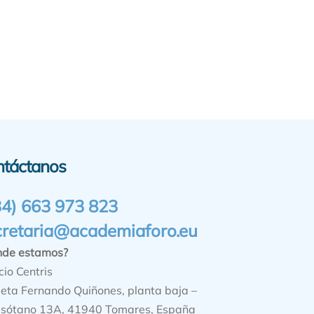
ntáctanos
34) 663 973 823
cretaria@academiaforo.eu
nde estamos?
cio Centris
ieta Fernando Quiñones, planta baja –
sótano 13A, 41940 Tomares, España