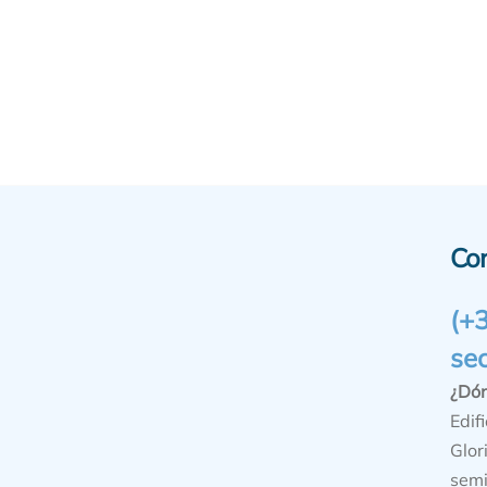
Co
(+
se
¿Dó
Edifi
Glor
semi