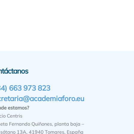
ntáctanos
34) 663 973 823
cretaria@academiaforo.eu
nde estamos?
cio Centris
ieta Fernando Quiñones, planta baja –
sótano 13A, 41940 Tomares, España