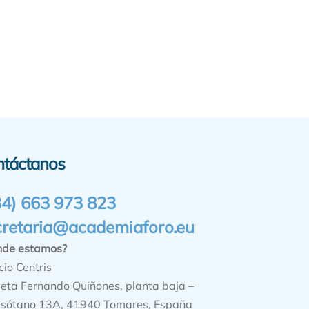
ntáctanos
34) 663 973 823
cretaria@academiaforo.eu
nde estamos?
cio Centris
ieta Fernando Quiñones, planta baja –
sótano 13A, 41940 Tomares, España