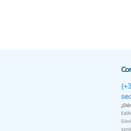
Co
(+
se
¿Dó
Edifi
Glor
semi