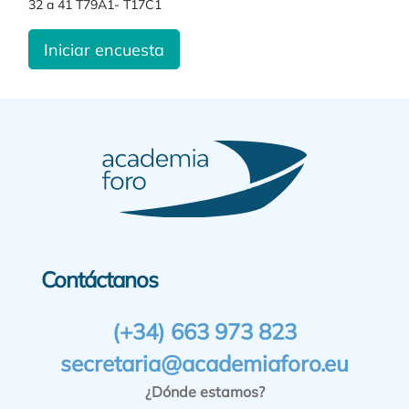
32 a 41 T79A1- T17C1
Iniciar encuesta
Contáctanos
(+34) 663 973 823
secretaria@academiaforo.eu
¿Dónde estamos?