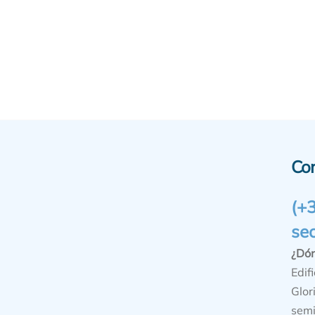
Co
(+
se
¿Dó
Edifi
Glor
semi