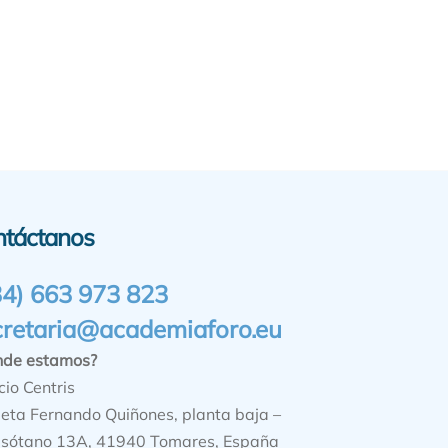
ntáctanos
34) 663 973 823
cretaria@academiaforo.eu
nde estamos?
cio Centris
ieta Fernando Quiñones, planta baja –
sótano 13A, 41940 Tomares, España