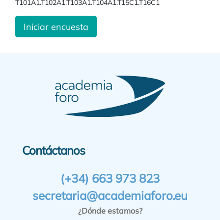
T101A1.T102A1.T103A1.T104A1.T15C1.T16C1
Iniciar encuesta
Contáctanos
(+34) 663 973 823
secretaria@academiaforo.eu
¿Dónde estamos?