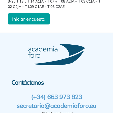
3-25 T 13 y T 14 A1JA - T 07 y T 08 A2JA – T 03 C1JA – T
02 C2JA – T I.09 C1AE - T 08 C2AE
Iniciar encuesta
Contáctanos
(+34) 663 973 823
secretaria@academiaforo.eu