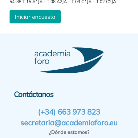
54-88 T 15 A1JA - T 08 A2JA – T 03 C1JA – T 02 C2JA
Iniciar encuesta
Contáctanos
(+34) 663 973 823
secretaria@academiaforo.eu
¿Dónde estamos?