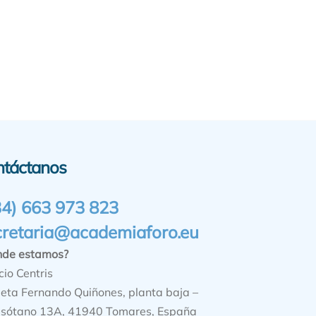
ntáctanos
34) 663 973 823
cretaria@academiaforo.eu
nde estamos?
cio Centris
ieta Fernando Quiñones, planta baja –
sótano 13A, 41940 Tomares, España