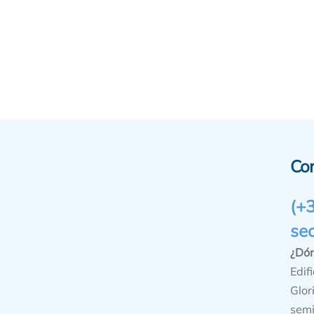
Co
(+
se
¿Dó
Edifi
Glor
semi