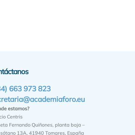
ntáctanos
34) 663 973 823
cretaria@academiaforo.eu
nde estamos?
cio Centris
ieta Fernando Quiñones, planta baja –
sótano 13A, 41940 Tomares, España