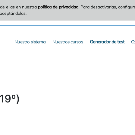
de ellas en nuestra
política de privacidad
. Para desactivarlas, config
 aceptándolas.
Nuestro sistema
Nuestros cursos
Generador de test
C
19º)