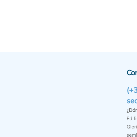
Co
(+
se
¿Dó
Edifi
Glor
semi