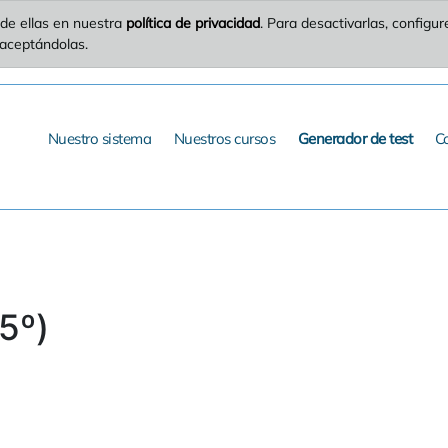
de ellas en nuestra
política de privacidad
. Para desactivarlas, config
 aceptándolas.
Nuestro sistema
Nuestros cursos
Generador de test
C
5º)