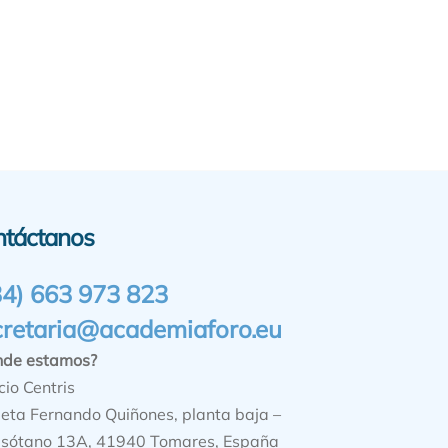
ntáctanos
34) 663 973 823
cretaria@academiaforo.eu
nde estamos?
cio Centris
ieta Fernando Quiñones, planta baja –
sótano 13A, 41940 Tomares, España