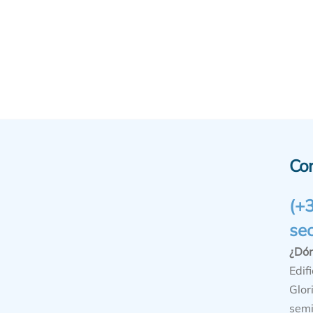
Co
(+
se
¿Dó
Edifi
Glor
semi