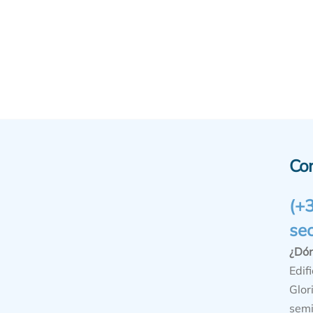
Co
(+
se
¿Dó
Edifi
Glor
semi