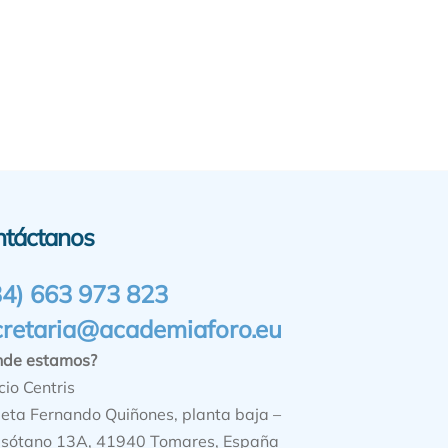
ntáctanos
34) 663 973 823
cretaria@academiaforo.eu
nde estamos?
cio Centris
ieta Fernando Quiñones, planta baja –
sótano 13A, 41940 Tomares, España