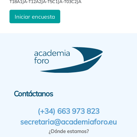
T18A1JA-T12A2JA-T5C1JA-T03C2JA
Iniciar encuesta
Contáctanos
(+34) 663 973 823
secretaria@academiaforo.eu
¿Dónde estamos?