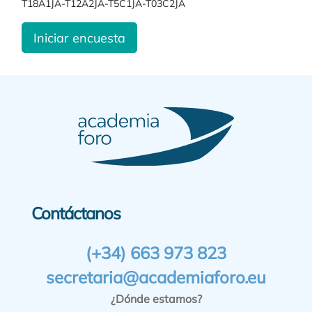
T18A1JA-T12A2JA-T5C1JA-T03C2JA
Iniciar encuesta
Contáctanos
(+34) 663 973 823
secretaria@academiaforo.eu
¿Dónde estamos?