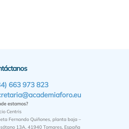
ntáctanos
34) 663 973 823
cretaria@academiaforo.eu
nde estamos?
cio Centris
ieta Fernando Quiñones, planta baja –
sótano 13A, 41940 Tomares, España