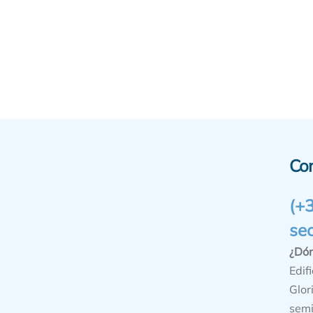
Co
(+
se
¿Dó
Edifi
Glor
semi