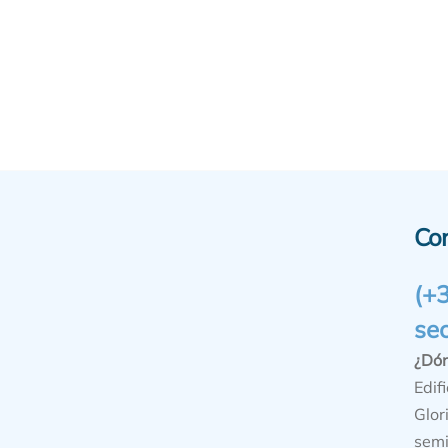
Co
(+
se
¿Dó
Edifi
Glor
semi