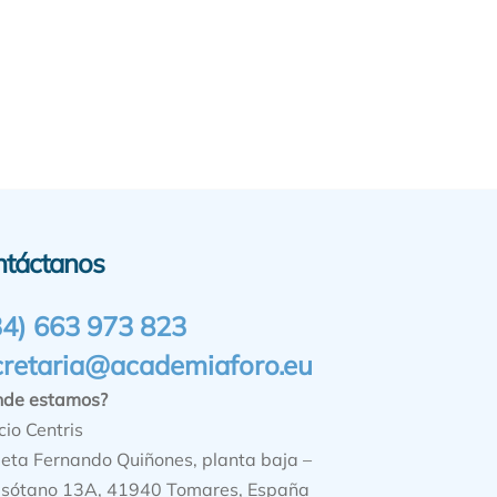
ntáctanos
34) 663 973 823
cretaria@academiaforo.eu
nde estamos?
cio Centris
ieta Fernando Quiñones, planta baja –
sótano 13A, 41940 Tomares, España