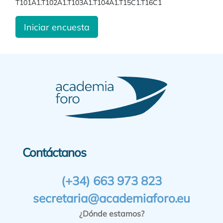
T101A1.T102A1.T103A1.T104A1.T15C1.T16C1
Iniciar encuesta
Contáctanos
(+34) 663 973 823
secretaria@academiaforo.eu
¿Dónde estamos?